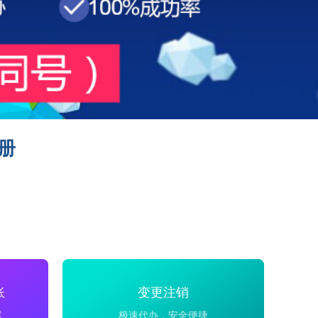
册
账
变更注销
案
极速代办，安全便捷