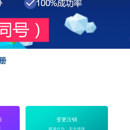
册
账
变更注销
案
极速代办，安全便捷