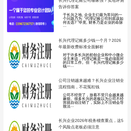
​长兴代理记账公司哪家强？实地评测
告诉你答案
于长兴之地, 企业主们最为常问的一
个问题乃为: “代理记账公司到底该如
何去选? ”毕竟, 财务乃是企业的命脉
···
​长兴代理记账多少钱一个月？2026
年最新收费标准全面解析
对于许多长兴的初创企业和中小微企
业主来说，代理记账是一项必须面对
的日常工作。但「长兴代理记账多少
钱一···
​公司注销越来越难？长兴企业注销全
流程指南，不花冤枉钱
公司不经营了，放着不管只会越来越
麻烦。很多长兴的老板以为公司不经
营就自动注销了，实际上不注销会导
致法···
​长兴企业2026年税务稽查重点，这5
个风险点老板必须注意