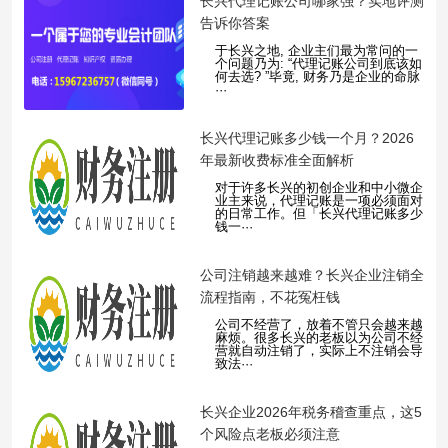
​长兴代理记账公司哪家强？实地评测
告诉你答案
于长兴之地, 企业主们最为常问的一
个问题乃为: “代理记账公司到底该如
何去选? ”毕竟, 财务乃是企业的命脉
···
​长兴代理记账多少钱一个月？2026
年最新收费标准全面解析
对于许多长兴的初创企业和中小微企
业主来说，代理记账是一项必须面对
的日常工作。但「长兴代理记账多少
钱一···
​公司注销越来越难？长兴企业注销全
流程指南，不花冤枉钱
公司不经营了，放着不管只会越来越
麻烦。很多长兴的老板以为公司不经
营就自动注销了，实际上不注销会导
致法···
​长兴企业2026年税务稽查重点，这5
个风险点老板必须注意