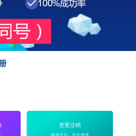
册
账
变更注销
案
极速代办，安全便捷