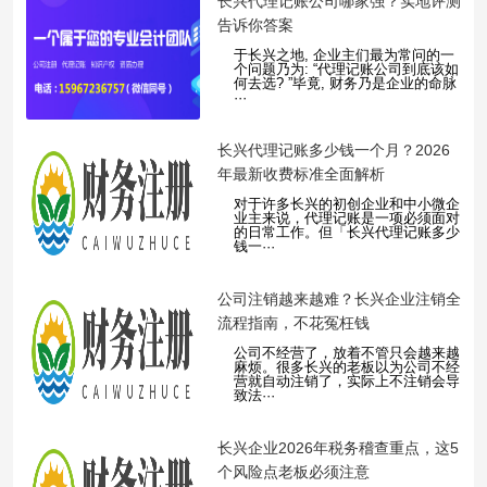
​长兴代理记账公司哪家强？实地评测
告诉你答案
于长兴之地, 企业主们最为常问的一
个问题乃为: “代理记账公司到底该如
何去选? ”毕竟, 财务乃是企业的命脉
···
​长兴代理记账多少钱一个月？2026
年最新收费标准全面解析
对于许多长兴的初创企业和中小微企
业主来说，代理记账是一项必须面对
的日常工作。但「长兴代理记账多少
钱一···
​公司注销越来越难？长兴企业注销全
流程指南，不花冤枉钱
公司不经营了，放着不管只会越来越
麻烦。很多长兴的老板以为公司不经
营就自动注销了，实际上不注销会导
致法···
​长兴企业2026年税务稽查重点，这5
个风险点老板必须注意