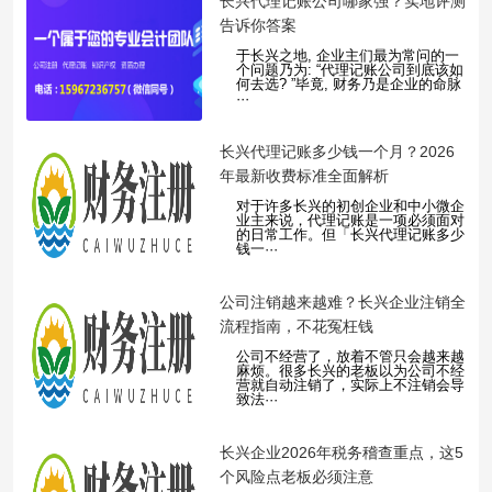
​长兴代理记账公司哪家强？实地评测
告诉你答案
于长兴之地, 企业主们最为常问的一
个问题乃为: “代理记账公司到底该如
何去选? ”毕竟, 财务乃是企业的命脉
···
​长兴代理记账多少钱一个月？2026
年最新收费标准全面解析
对于许多长兴的初创企业和中小微企
业主来说，代理记账是一项必须面对
的日常工作。但「长兴代理记账多少
钱一···
​公司注销越来越难？长兴企业注销全
流程指南，不花冤枉钱
公司不经营了，放着不管只会越来越
麻烦。很多长兴的老板以为公司不经
营就自动注销了，实际上不注销会导
致法···
​长兴企业2026年税务稽查重点，这5
个风险点老板必须注意