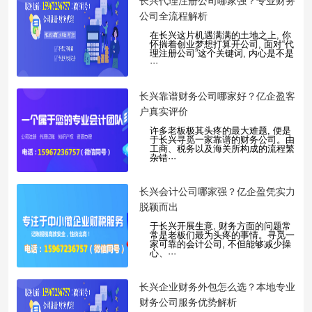
​长兴代理注册公司哪家强？专业财务
公司全流程解析
在长兴这片机遇满满的土地之上, 你
怀揣着创业梦想打算开公司, 面对“代
理注册公司”这个关键词, 内心是不是
···
​长兴靠谱财务公司哪家好？亿企盈客
户真实评价
许多老板极其头疼的最大难题, 便是
于长兴寻觅一家靠谱的财务公司。由
工商、税务以及海关所构成的流程繁
杂错···
​长兴会计公司哪家强？亿企盈凭实力
脱颖而出
于长兴开展生意, 财务方面的问题常
常是老板们最为头疼的事情。寻觅一
家可靠的会计公司, 不但能够减少操
心、···
​长兴企业财务外包怎么选？本地专业
财务公司服务优势解析